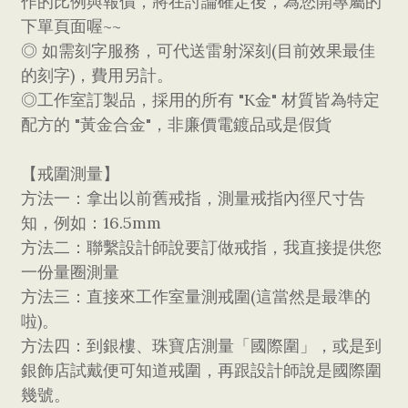
作的比例與報價，將在討論確定後，為您開專屬的
下單頁面喔~~
◎ 如需刻字服務，可代送雷射深刻(目前效果最佳
的刻字)，費用另計。
◎工作室訂製品，採用的所有 "K金" 材質皆為特定
配方的 "黃金合金"，非廉價電鍍品或是假貨
【戒圍測量】
方法一：拿出以前舊戒指，測量戒指內徑尺寸告
知，例如：16.5mm
方法二：聯繫設計師說要訂做戒指，我直接提供您
一份量圈測量
方法三：直接來工作室量測戒圍(這當然是最準的
啦)。
方法四：到銀樓、珠寶店測量「國際圍」，或是到
銀飾店試戴便可知道戒圍，再跟設計師說是國際圍
幾號。