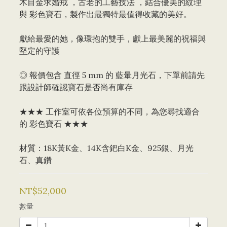
木目金求婚戒 ，古老的工藝技法 ，結合優美的紋理 
與 彩色寶石，製作出最獨特最值得收藏的美好。 
獻給最愛的她，像環抱的雙手，獻上最美麗的祝福與
堅定的守護
◎ 報價包含 直徑 5 mm 的 藍暈月光石，下單前請先
跟設計師確認寶石是否尚有庫存
★★★ 工作室可依各位預算的不同，為您尋找適合
的 彩色寶石 ★★★
材質：18K黃K金、14K含鈀白K金、925銀、月光
石、真鑽
NT$52,000
數量