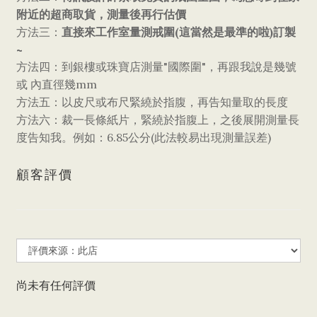
附近的超商取貨，測量後再行估價
直接來工作室量測戒圍
(
)
方法三：
這當然是最準的啦
訂製
~
"
"
方法四：到銀樓或珠寶店測量
國際圍
，再跟我說是幾號
mm
或
內直徑幾
方法五：以皮尺或布尺緊繞於指腹，再告知量取的長度
方法六：裁一長條紙片，緊繞於指腹上，之後展開測量長
6.85
(
)
度告知我。例如：
公分
此法較易出現測量誤差
顧客評價
尚未有任何評價