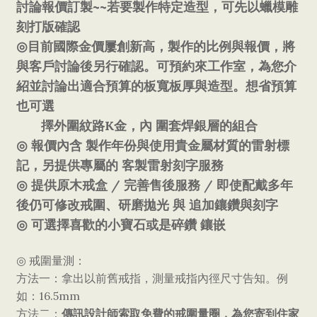
~~
討論報價訂製
若要製作特定造型，可先以蠟模雕
刻打版確認
◎
目前國際金價屢創新高，製作的比例與報價，將
與客戶討論後另行確認。可預約來工作室，為您介
紹並討論出適合預算的板寬板厚與造型。想省預算
也可選
K
擇外圍紋路
金，內
圍套焊銀層的組合
◎
報價內含
製作年份與使用貴金屬材質的雷射標
記，另提供專屬的
客製雷射刻字服務
/
/
◎
提供原木
戒盒
完善售後服務
即使配戴多年
後仍可修改戒圍、研磨拋光
與
追加鑲鑽與刻字
◎
可選擇喜歡的小寶石或是碎鑽
鑲嵌
◎
戒圍量測：
方法一：拿出以前舊戒指，測量戒指內徑尺寸告知。例
16.5mm
如：
傳訊設計師索取免費的戒圍量圈，為您寄到住家
方法二：