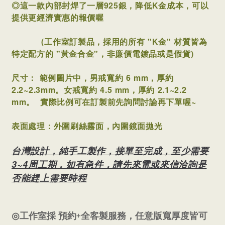
◎這一款內部封焊了一層925銀，降低K金成本，可以
提供更經濟實惠的報價喔
(工作室訂製品，採用的所有 "K金" 材質皆為
特定配方的 "黃金合金"，非廉價電鍍品或是假貨)
尺寸： 範例圖片中，
男戒寬約 6 mm，
厚約
2.2~2.3mm。
女戒寬約 4.5 mm，厚約 2.1~2.2
mm。
實際比例可在訂製前先詢問討論再下單喔~
表面處理：外圍刷絲霧面，內圍鏡面拋光
台灣設計，純手工製作，接單至完成，至少需要
3~4周工期，如有急件，請先來電或來信洽詢是
否能趕上需要時程
+
◎
工作室採
預約
全客製服務，任意版寬厚度皆可