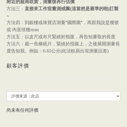
附近的超商取貨，測量後再行估價
直接來工作室量測戒圍
(
)
方法三：
這當然是最準的啦
訂製
~
"
"
方法四：到銀樓或珠寶店測量
國際圍
，再跟我說是幾號
mm
或
內直徑幾
方法五：以皮尺或布尺緊繞於指腹，再告知量取的長度
方法六：裁一長條紙片，緊繞於指腹上，之後展開測量長
6.85
(
)
度告知我。例如：
公分
此法較易出現測量誤差
顧客評價
尚未有任何評價