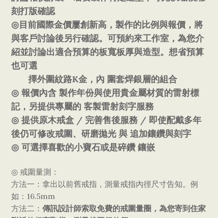
刻打版確認
◎
目前國際金價屢創新高，製作的比例與報價，將
與客戶討論後另行確認。可預約來工作室，為您介
紹並討論出適合預算的板寬板厚與造型。想省預算
也可選
K
擇外圍紋路
金，內
圍套焊銀層的組合
◎
報價內含
製作年份與使用貴金屬材質的雷射標
記，另提供專屬的
客製雷射刻字服務
/
/
◎
提供原木
戒盒
完善售後服務
即使配戴多年
後仍可修改戒圍、研磨拋光
與
追加鑲鑽與刻字
◎
可選擇喜歡的小寶石或是碎鑽
鑲嵌
◎
戒圍量測：
方法一：拿出以前舊戒指，測量戒指內徑尺寸告知。例
16.5mm
如：
傳訊設計師索取免費的戒圍量圈，為您寄到住家
方法二：