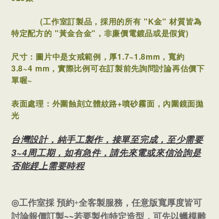
(工作室訂製品，採用的所有 "K金" 材質皆為
特定配方的 "黃金合金"，非廉價電鍍品或是假貨)
尺寸：圖片中是女戒範例，
厚1.7~1.8mm，寬約
3.8~4 mm
，實際比例可在訂製前先詢問討論再估價下
單喔~
表面處理：外圍蝕刻立體紋路+噴砂霧面，內圍鏡面拋
光
台灣設計，純手工製作，接單至完成，至少需要
3~4周工期，如有急件，請先來電或來信洽詢是
否能趕上需要時程
+
◎
工作室採
預約
全客製服務，任意版寬厚度皆可
~~
討論報價訂製
若要製作特定造型，可先以蠟模雕