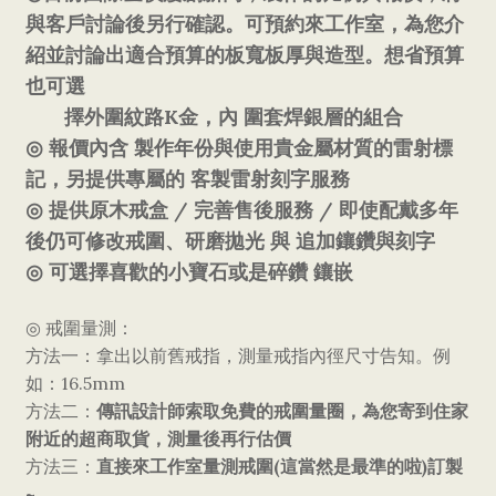
與客戶討論後另行確認。可預約來工作室，為您介
紹並討論出適合預算的板寬板厚與造型。想省預算
也可選
K
擇外圍紋路
金，內
圍套焊銀層的組合
◎
報價內含
製作年份與使用貴金屬材質的雷射標
記，另提供專屬的
客製雷射刻字服務
/
/
◎
提供原木
戒盒
完善售後服務
即使配戴多年
後仍可修改戒圍、研磨拋光
與
追加鑲鑽與刻字
◎
可選擇喜歡的小寶石或是碎鑽
鑲嵌
◎
戒圍量測：
方法一：拿出以前舊戒指，測量戒指內徑尺寸告知。例
16.5mm
如：
傳訊設計師索取免費的戒圍量圈，為您寄到住家
方法二：
附近的超商取貨，測量後再行估價
直接來工作室量測戒圍
(
)
方法三：
這當然是最準的啦
訂製
~