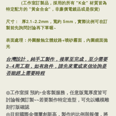
(工作室訂製品，採用的所有 "K金" 材質皆為
特定配方的 "黃金合金"，非廉價電鍍品或是假貨)
尺寸：
厚2.1~2.2mm，寬約 5mm
，實際比例可在訂
製前先詢問討論再下單喔~
表面處理：外圍酸蝕立體紋路+噴砂霧面，內圍鏡面拋
光
台灣設計，純手工製作，接單至完成，至少需要
3~4周工期，如有急件，請先來電或來信洽詢是
否能趕上需要時程
+
◎
工作室採
預約
全客製服務，任意版寬厚度皆可
~~
討論報價訂製
若要製作特定造型，可先以蠟模雕
刻打版確認
◎
目前國際金價屢創新高，製作的比例與報價，將