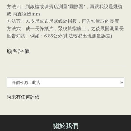
"
"
方法四：到銀樓或珠寶店測量
國際圍
，再跟我說是幾號
mm
或
內直徑幾
方法五：以皮尺或布尺緊繞於指腹，再告知量取的長度
方法六：裁一長條紙片，緊繞於指腹上，之後展開測量長
6.85
(
)
度告知我。例如：
公分
此法較易出現測量誤差
顧客評價
尚未有任何評價
關於我們