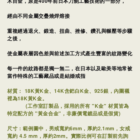
木目金，原是400年前日本刀劍工藝技術的一部分，
經由不同金屬交疊燒焊熔接
重複經過退火、鍛造、扭曲、挫修、鑽孔與輾壓等步驟
之後，
使金屬表層因色差與前述加工方式產生豐富的紋路變化
每一件的紋路都是獨一無二，
在日本以及歐美等地常被
當作特殊的工藝藏品或是結婚戒指
材質：
18K黃K金、14K含鈀白K金、925銀，內圍襯
裡為18K黃K金。
(工作室訂製品，採用的所有 "K金" 材質皆為
特定配方的 "黃金合金"，非廉價電鍍品或是假貨)
尺寸：範例圖中，男戒寬約6mm，厚約2.1mm，女戒
寬約 4.5 mm，厚約2mm。
實際比例可在訂製前先詢