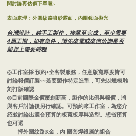
問討論再估價下單喔~
表面處理：外圍紋路噴砂霧面，內圍鏡面拋光
台灣設計，純手工製作，接單至完成，至少需要
4周工期，如有急件，請先來電或來信洽詢是否
能趕上需要時程
+
◎
工作室採
預約
全客製服務，任意版寬厚度皆可
~~
討論報價訂製
若要製作特定造型，可先以蠟模雕
刻打版確認
◎
目前國際金價屢創新高，製作的比例與報價，將
與客戶討論後另行確認。可預約來工作室，為您介
紹並討論出適合預算的板寬板厚與造型。想省預算
也可選
K
擇外圍紋路
金，內
圍套焊銀層的組合