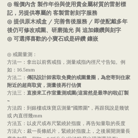
◎
報價內含
製作年份與使用貴金屬材質的雷射標
記，另提供專屬的
客製雷射刻字服務
/
/
◎
提供原木
戒盒
完善售後服務
即使配戴多年
後仍可修改戒圍、研磨拋光
與
追加鑲鑽與刻字
◎
可選擇喜歡的小寶石或是碎鑽
鑲嵌
◎
戒圍量測：
方法一：拿出以前舊戒指，測量戒指內徑尺寸告知。例
16.5mm
如：
傳訊設計師索取免費的戒圍量圈，為您寄到住家
方法二：
附近的超商取貨，測量後再行估價
直接來工作室量測戒圍
(
)
方法三：
這當然是最準的啦
訂製
~
"
"
方法四：到銀樓或珠寶店測量
國際圍
，再跟我說是幾號
mm
或
內直徑幾
方法五：以皮尺或布尺緊繞於指腹，再告知量取的長度
方法六：裁一長條紙片，緊繞於指腹上，之後展開測量長