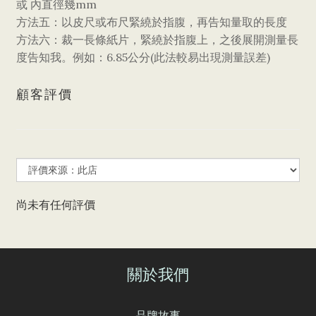
mm
或
內直徑幾
方法五：以皮尺或布尺緊繞於指腹，再告知量取的長度
方法六：裁一長條紙片，緊繞於指腹上，之後展開測量長
6.85
(
)
度告知我。例如：
公分
此法較易出現測量誤差
顧客評價
尚未有任何評價
關於我們
品牌故事