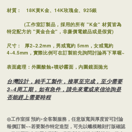
材質：
18K黃K金、14K玫瑰金、925銀
(工作室訂製品，採用的所有 "K金" 材質皆為
特定配方的 "黃金合金"，非廉價電鍍品或是假貨)
尺寸：
厚2~2.2mm，男戒寬約 5mm，女戒寬約
4~4.5mm
，實際比例可在訂製前先詢問討論再下單喔~
表面處理：外圍酸蝕+噴砂霧面，內圍鏡面拋光
台灣設計，純手工製作，接單至完成，至少需要
3~4周工期，如有急件，請先來電或來信洽詢是
否能趕上需要時程
+
◎
工作室採
預約
全客製服務，任意版寬與厚度皆可討論
~~
報價訂製
若要製作特定造型，可先以蠟模雕刻打版確認