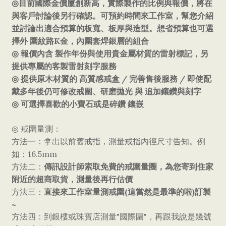
◎
目前國際金價屢創新高，實際製作的比例與報價，將在
與客戶討論後另行確認。可預約時間來工作室，幫您介紹
並討論出適合預算的板寬、板厚與造型。想省預算也可選
K
擇外 圍紋路
金，內圍套焊銀層的組合
◎
報價內含
製作年份與使用貴金屬材質的雷射標記，另
提供專屬的客製雷射刻字服務
/
/
◎
提供原木材質的
高質感戒盒
完善售後服務
即使配
戴多年後仍可修改戒圍、研磨拋光
與
追加鑲鑽與刻字
◎
可選擇喜歡的小寶石或是碎鑽
鑲嵌
◎
戒圍量測：
方法一：拿出以前舊戒指，測量戒指內徑尺寸告知。例
16.5mm
如：
傳訊設計師索取免費的戒圍量圈，為您寄到住家
方法二：
附近的超商取貨，測量後再行估價
直接來工作室量測戒圍
(
)
方法三：
這當然是最準的啦
訂製
~
"
"
方法四：到銀樓或珠寶店測量
國際圍
，再跟我說是幾號