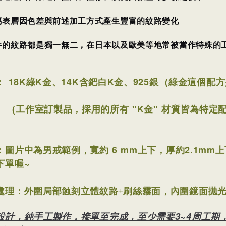
屬表層因色差與前述加工方式產生豐富的紋路變化
件的紋路都是獨一無二，
在日本以及歐美等地常被當作特殊的
：
18K綠K金、14K含鈀白K金、925銀 (
綠金這個配方
作室訂製品，採用的所有 "K金" 材質皆為特定配方
：圖片中為男戒範例，
寬約 6 mm上下，
厚約2.1mm
下單喔~
處理：外圍局部蝕刻立體紋路+刷絲霧面，內圍鏡面拋
設計，純手工製作，接單至完成，至少需要3~4周工期