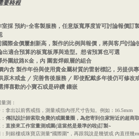
需要時程
+
作室採
預約
全客製服務，任意版寬厚度皆可討論報價訂
認
前國際金價屢創新高，製作的比例與報價，將與客戶討論
論出適合預算的板寬板厚與造型。想省預算也可選
K
外圍紋路
金，內
圍套焊銀層的組合
價內含
製作年份與使用貴金屬材質的雷射標記，另提供
/
/
供原木
戒盒
完善售後服務
即使配戴多年後仍可修改
選擇喜歡的小寶石或是碎鑽
鑲嵌
圍量測：
16.5mm
一：拿出以前舊戒指，測量戒指內徑尺寸告知。例如：
傳訊設計師索取免費的戒圍量圈，為您寄到住家附近的超商
二：
直接來工作室量測戒圍
(
)
~
三：
這當然是最準的啦
訂製
"
"
四：到銀樓或珠寶店測量
國際圍
，再跟我說是幾號或
內直徑幾