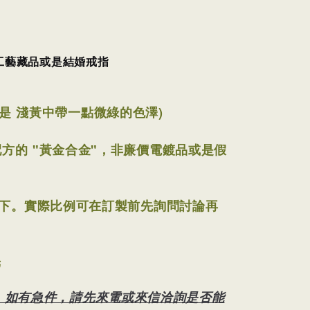
工藝藏品或是結婚戒指
是 淺黃中帶一點微綠的色澤
)
的 "黃金合金"，非廉價電鍍品或是假
上下。
實際比例可在訂製前先詢問討論再
光
，如有急件，請先來電或來信洽詢是否能