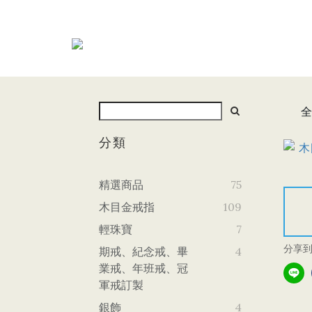
全
分類
精選商品
75
木目金戒指
109
輕珠寶
7
分享
期戒、紀念戒、畢
4
業戒、年班戒、冠
軍戒訂製
銀飾
4