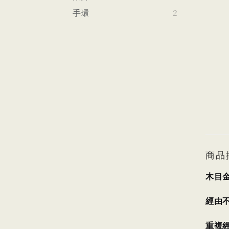
手環
2
商品
木目
經由
重複