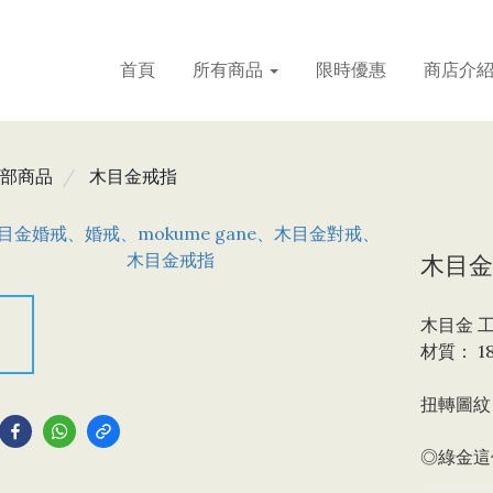
首頁
所有商品
限時優惠
商店介
部商品
木目金戒指
木目金
木目金 
材質： 1
到
扭轉圖紋
◎綠金這