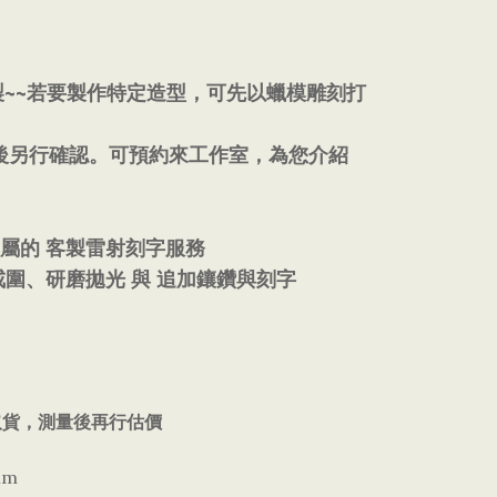
~~
製
若要製作特定造型，可先以蠟模雕刻打
後另行確認。可預約來工作室，為您介紹
專屬的
客製雷射刻字服務
戒圍、研磨拋光
與
追加鑲鑽與刻字
取貨，測量後再行估價
mm