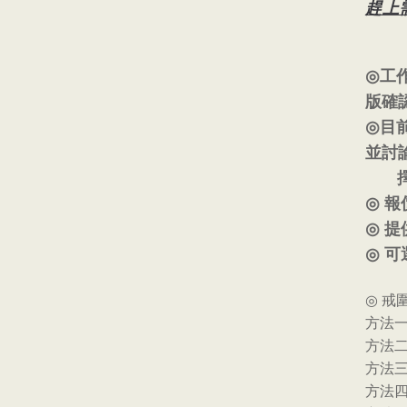
趕上
◎
工
版確
◎
目
並討
擇
◎
報
◎
提
◎
可
◎
戒
方法
方法
方法
方法