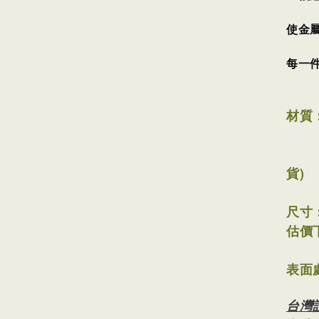
使金
每一
材質
(工
貨)
尺寸
估價
表面
台灣