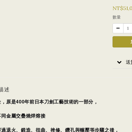
NT$51,
數量
送
描述
金，原是400年前日本刀劍工藝技術的一部分，
不同金屬交疊燒焊熔接
經過退火、鍛造、扭曲、挫修、鑽孔與輾壓等步驟之後，