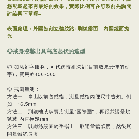
您配戴起來有最好的效果，
實際比例可在訂製前先詢問
討論再下單喔~
表面處理：外圍蝕刻立體紋路+刷絲霧面，內圍鏡面拋
光
◎戒身挖鑿出具高底起伏的造型
◎ 如需刻字服務，可代送雷射深刻(目前效果最佳的刻
字)，費用約400~500
◎ 戒圍量測：
方法一：拿出以前舊戒指，測量戒指內徑尺寸告知。例
如：16.5mm
方法二：到銀樓或珠寶店測量"國際圍"，再跟我說是幾
號或 內直徑幾mm
方法三：以鐵絲繞圈於手指上，取適當鬆緊度，然後展
開量鐵絲長度