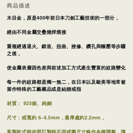
商品描述
木目金，原是400年前日本刀劍工藝技術的一部分，
經由不同金屬交疊燒焊熔接
重複經過退火、鍛造、扭曲、挫修、鑽孔與輾壓等步驟
之後，
使金屬表層因色差與前述加工方式產生豐富的紋路變化
每一件的紋路都是獨一無二，
在日本以及歐美等地常被
當作特殊的工藝藏品或是結婚戒指
材質： 925
銀、純銅
尺寸：
戒寬約 6~6.5mm，最厚處約2.2mm
，
客製款式能依照訂製時不同戒圍尺寸略作各種調整，讓