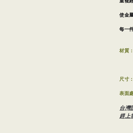
重複
使金
每一
材質
(工
尺寸
表面
台灣
趕上