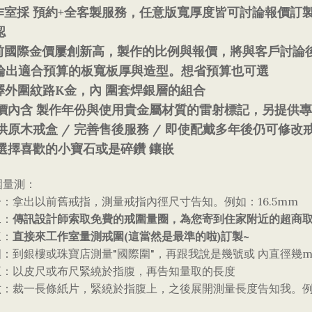
+
作室採
預約
全客製服務，任意版寬厚度皆可討論報價訂
認
前國際金價屢創新高，製作的比例與報價，將與客戶討論
論出適合預算的板寬板厚與造型。想省預算也可選
K
外圍紋路
金，內
圍套焊銀層的組合
價內含
製作年份與使用貴金屬材質的雷射標記，另提供
/
/
供原木
戒盒
完善售後服務
即使配戴多年後仍可修改
選擇喜歡的小寶石或是碎鑽
鑲嵌
圍量測：
16.5mm
一：拿出以前舊戒指，測量戒指內徑尺寸告知。例如：
傳訊設計師索取免費的戒圍量圈，為您寄到住家附近的超商
二：
直接來工作室量測戒圍
(
)
~
三：
這當然是最準的啦
訂製
"
"
四：到銀樓或珠寶店測量
國際圍
，再跟我說是幾號或
內直徑幾
五：以皮尺或布尺緊繞於指腹，再告知量取的長度
六：裁一長條紙片，緊繞於指腹上，之後展開測量長度告知我。