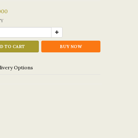
000
TY
D TO CART
BUY NOW
livery Options