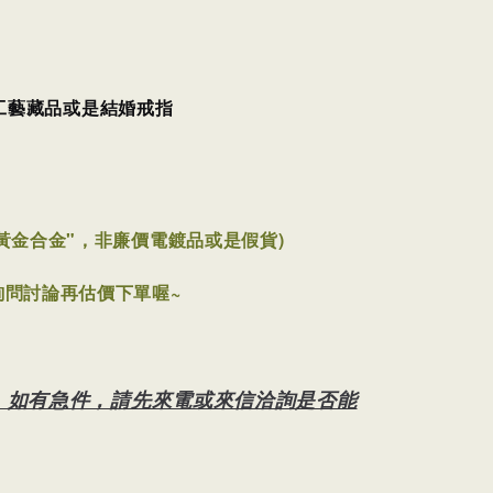
工藝藏品或是結婚戒指
黃金合金"，非廉價電鍍品或是假貨)
詢問討論再估價下單喔~
，如有急件，請先來電或來信洽詢是否能