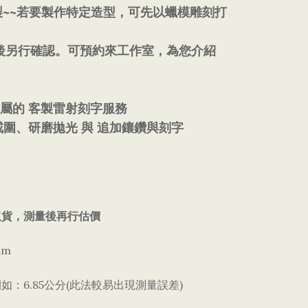
~~
製
若要製作特定造型，可先以蠟模雕刻打
後另行確認。可預約來工作室，為您介紹
專屬的
客製雷射刻字服務
戒圍、研磨拋光
與
追加鑲鑽與刻字
取貨，測量後再行估價
mm
6.85
(
)
例如：
公分
此法較易出現測量誤差