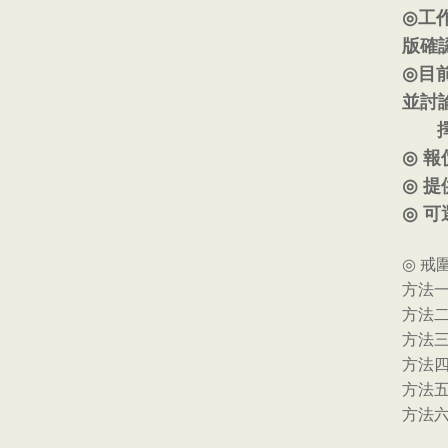
◎
工
版確
◎
目
並討
擇
◎
報
◎
提
◎
可
◎
戒
方法
方法
方法
方法
方法
方法