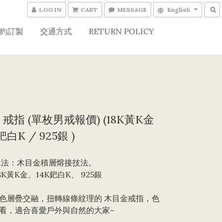
LOG IN
CART
MESSAGE
English
約訂製
交通方式
RETURN POLICY
戒指 (單枚男戒報價) (18K黃K金
鈀白K / 925銀 )
工法：木目金積層熔接技法。 
8K黃K金、14K鈀白K、 925銀
色層疊交融，扭轉線條紋理的 木目金戒指，色
看，適合喜愛戶外與自然的大家~