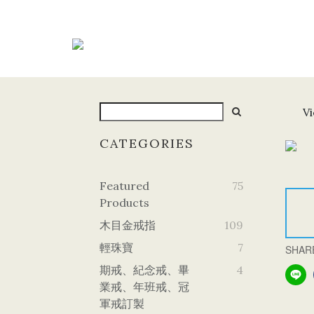
Vi
CATEGORIES
Featured
75
Products
木目金戒指
109
輕珠寶
7
SHAR
期戒、紀念戒、畢
4
業戒、年班戒、冠
軍戒訂製