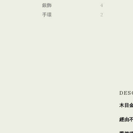
銀飾
4
手環
2
DES
木目
經由