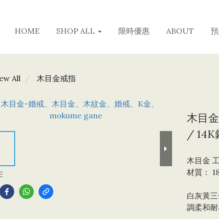
HOME
SHOP ALL
限時優惠
ABOUT
預
ew All
木目金戒指
木目金 
/ 14K
木目金 
材質： 1
E
白灰黃三
調柔和耐