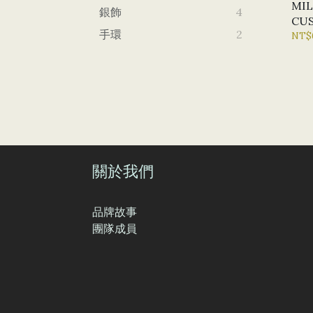
MIL
銀飾
4
CU
手環
2
CHA
NT$
CU
關於我們
品牌故事
團隊成員