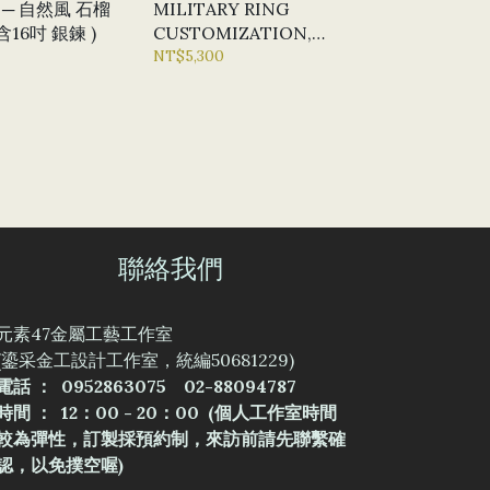
─ 自然風 石榴
MILITARY RING
含16吋 銀鍊 )
CUSTOMIZATION,
CHAMPIONSHIP RING
NT$5,300
CUSTOMIZATION,
AIRBORNE
聯絡我們
元素47金屬工藝工作室
(鎏采金工設計工作室，統編50681229)
電話 ： 0952863075 02-88094787
時間 ： 12：00 - 20：00 (個人工作室時間
較為彈性，訂製採預約制，來訪前請先聯繫確
認，以免撲空喔)