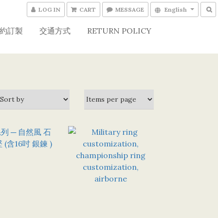
LOG IN
CART
MESSAGE
English
約訂製
交通方式
RETURN POLICY