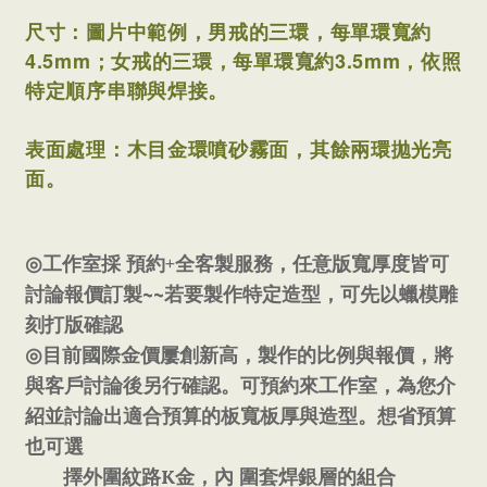
尺寸：圖片中範例，男戒的三環，每單環寬約
4.5mm；
女
戒的三環，每單環寬約3.5mm，
依照
特定順序串聯與焊接。
表面處理：木目金環噴砂霧面，其餘兩環拋光亮
面。
+
◎
工作室採
預約
全客製服務，任意版寬厚度皆可
~~
討論報價訂製
若要製作特定造型，可先以蠟模雕
刻打版確認
◎
目前國際金價屢創新高，製作的比例與報價，將
與客戶討論後另行確認。可預約來工作室，為您介
紹並討論出適合預算的板寬板厚與造型。想省預算
也可選
K
擇外圍紋路
金，內
圍套焊銀層的組合