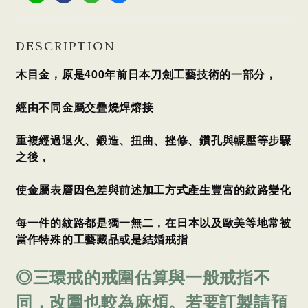
DESCRIPTION
木目金，原是400年前日本刀劍工藝技術的一部分，
經由不同金屬交疊燒焊熔接
重複經過退火、鍛造、扭曲、挫修、鑽孔與輾壓等步驟
之後，
使金屬表層因色差與前述加工方式產生豐富的紋路變化
每一件的紋路都是獨一無二，
在日本以及歐美等地常被
當作特殊的工藝藏品或是結婚戒指
◎三環戒的戒圍估算與一般戒指不
同，改圍也較為麻煩。若要訂製請預