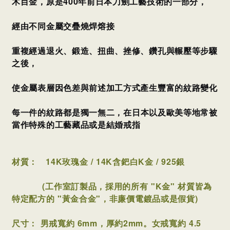
木目金，原是400年前日本刀劍工藝技術的一部分，
經由不同金屬交疊燒焊熔接
重複經過退火、鍛造、扭曲、挫修、鑽孔與輾壓等步驟
之後，
使金屬表層因色差與前述加工方式產生豐富的紋路變化
每一件的紋路都是獨一無二，
在日本以及歐美等地常被
當作特殊的工藝藏品或是結婚戒指
材質：
14K玫瑰金 / 14K含鈀白K金 / 925銀
(工作室訂製品，採用的所有 "K金" 材質皆為
特定配方的 "黃金合金"，非廉價電鍍品或是假貨)
尺寸：
男戒寬約 6mm，
厚約2mm。
女戒寬約 4.5