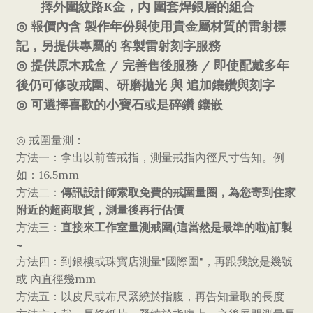
K
擇外圍紋路
金，內
圍套焊銀層的組合
◎
報價內含
製作年份與使用貴金屬材質的雷射標
記，另提供專屬的
客製雷射刻字服務
/
/
◎
提供原木
戒盒
完善售後服務
即使配戴多年
後仍可修改戒圍、研磨拋光
與
追加鑲鑽與刻字
◎
可選擇喜歡的小寶石或是碎鑽
鑲嵌
◎
戒圍量測：
方法一：拿出以前舊戒指，測量戒指內徑尺寸告知。例
16.5mm
如：
傳訊設計師索取免費的戒圍量圈，為您寄到住家
方法二：
附近的超商取貨，測量後再行估價
直接來工作室量測戒圍
(
)
方法三：
這當然是最準的啦
訂製
~
"
"
方法四：到銀樓或珠寶店測量
國際圍
，再跟我說是幾號
mm
或
內直徑幾
方法五：以皮尺或布尺緊繞於指腹，再告知量取的長度