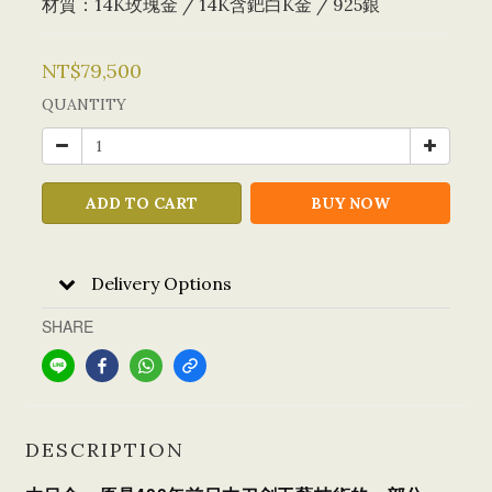
材質：14K玫瑰金 / 14K含鈀白K金 / 925銀
NT$79,500
QUANTITY
ADD TO CART
BUY NOW
Delivery Options
SHARE
DESCRIPTION