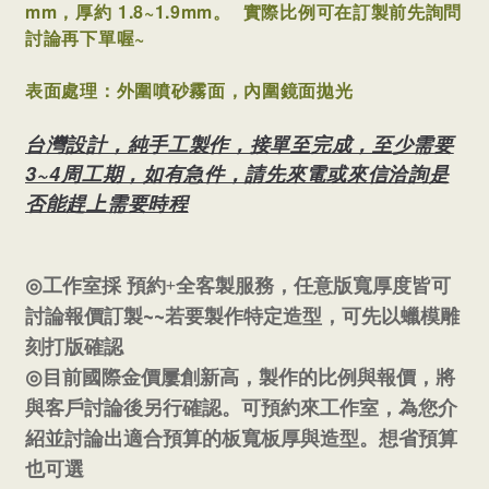
mm，厚約 1.8~1.9mm。
實際比例可在訂製前先詢問
討論再下單喔~
表面處理：外圍噴砂霧面，內圍鏡面拋光
台灣設計，純手工製作，接單至完成，至少需要
3~4周工期，如有急件，請先來電或來信洽詢是
否能趕上需要時程
+
◎
工作室採
預約
全客製服務，任意版寬厚度皆可
~~
討論報價訂製
若要製作特定造型，可先以蠟模雕
刻打版確認
◎
目前國際金價屢創新高，製作的比例與報價，將
與客戶討論後另行確認。可預約來工作室，為您介
紹並討論出適合預算的板寬板厚與造型。想省預算
也可選